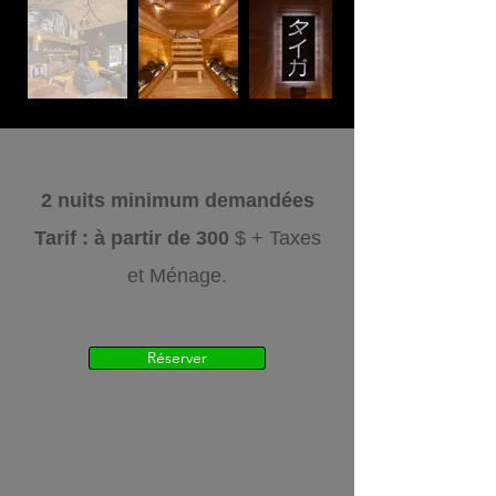
2 nuits minimum demandées
Tarif : à partir de 300
$ + Taxes
et Ménage.
Réserver